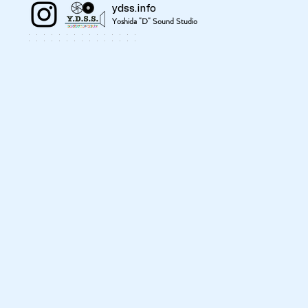
ydss.info
Yoshida "D" Sound Studio