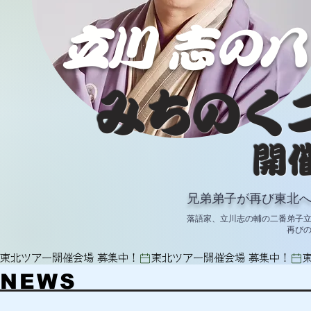
​立川 志の八
みちのく
開
兄弟弟子が再び東北
落語家、立川志の輔の二番弟子
再びの
東北ツアー開催会場 募集中！
NEWS